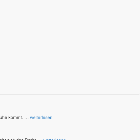
r Ruhe kommt. …
weiterlesen
öht sich das Risiko …
weiterlesen