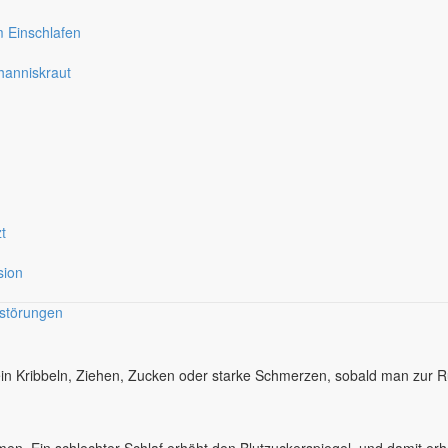
 Einschlafen
ohanniskraut
t
sion
fstörungen
ein Kribbeln, Ziehen, Zucken oder starke Schmerzen, sobald man zu
n. Ein schlechter Schlaf erhöht den Blutzuckerspiegel, und damit erh